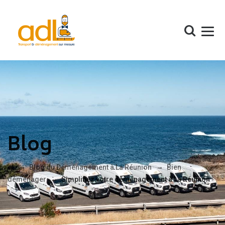
Blog
→
→
Blog du Déménagement à La Réunion
Bien
→
déménager
Simplifiez votre déménagement à La Réunion