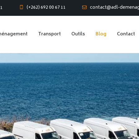
(+262) 692 00 67 11
contact@adl-demena
61
ménagement
Transport
Outils
Blog
Contact