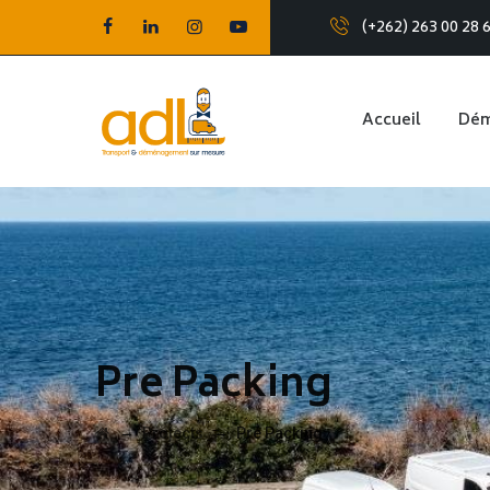
(+262) 263 00 28 
Accueil
Dé
Pre Packing
→
→
Projects
Pre Packing