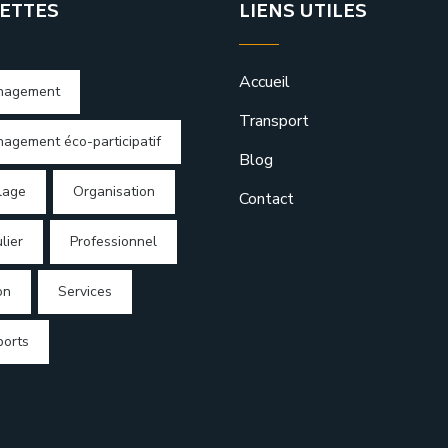
ETTES
LIENS UTILES
Accueil
nagement
Transport
agement éco-participatif
Blog
lage
Organisation
Contact
lier
Professionnel
on
Services
ports