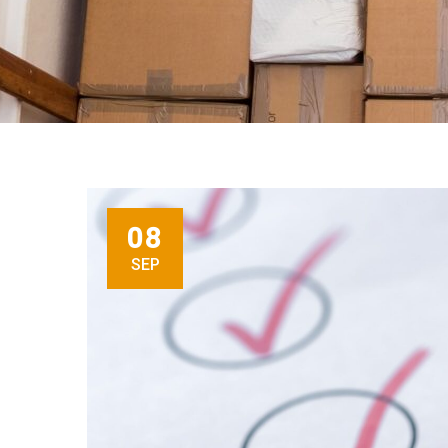
08
SEP