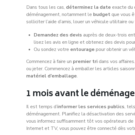
Dans tous les cas,
déterminez la date
exacte du 
déménagement, notamment le
budget
que vous êt
solliciter l’aide d’amis, louer un véhicule utilitair
Demandez des devis
auprès de deux-trois en
lisez les avis en ligne et obtenez des devis pour
Ou sondez votre
entourage
pour obtenir un véh
Commencez à faire un
premier tri
dans vos affaires
ou jeter. Commencez à emballer les articles saisonn
matériel d’emballage
.
1 mois avant le déménag
Il est temps d’
informer les services publics
, tel
déménagement. Planifiez la désactivation des servic
vous informez suffisamment tôt vos opérateurs de t
Internet et TV, vous pouvez être connecté dès vot