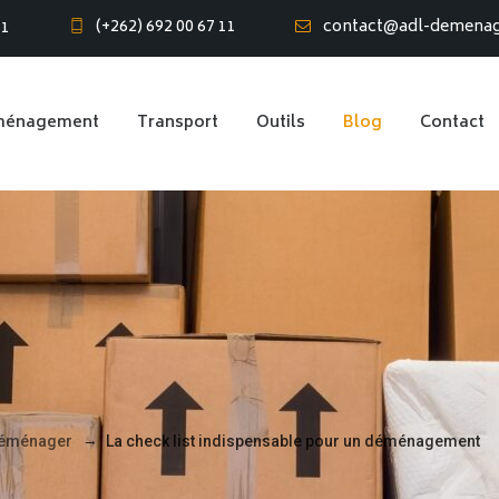
(+262) 692 00 67 11
contact@adl-demena
61
ménagement
Transport
Outils
Blog
Contact
→
déménager
La check list indispensable pour un déménagement