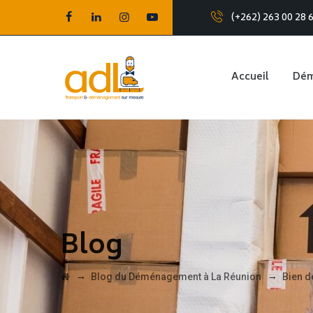
(+262) 263 00 28 
Accueil
Dé
Blog
→
→
Blog du Déménagement à La Réunion
Bien 