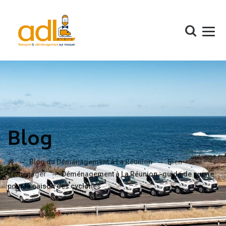
Blog
→
→
Blog du Déménagement à La Réunion
Bien
→
déménager
Déménagement à La Réunion : guide de survie
pour la saison des cyclones